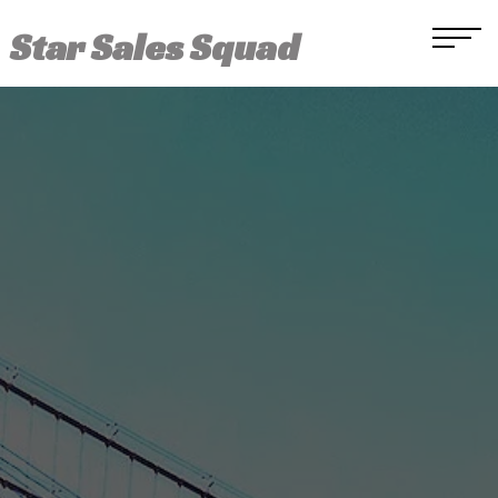
コ
ナ
ン
ビ
Star Sales Squad
テ
ゲ
ン
ー
ツ
シ
Home
へ
ョ
ス
ン
FDAレギュレーション
キ
に
ッ
移
FDA工場施設登録とは
プ
動
FDA工場・施設登録の流れ
FDA登録依頼フォーム(A・B)
米国代理人変更
ラベルサポート
ラベルコンサル申し込み(A・B)
FSVPインポーター契約
FSVP契約依頼フォーム